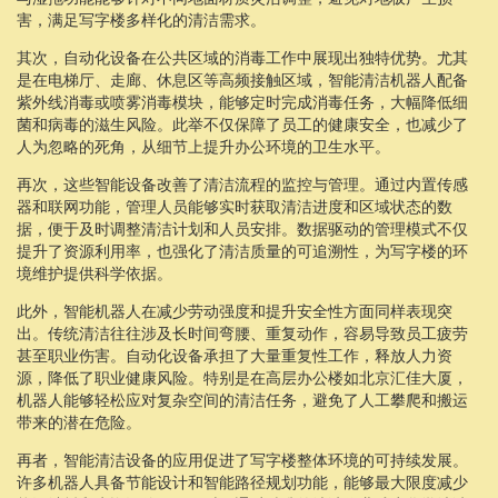
害，满足写字楼多样化的清洁需求。
其次，自动化设备在公共区域的消毒工作中展现出独特优势。尤其
是在电梯厅、走廊、休息区等高频接触区域，智能清洁机器人配备
紫外线消毒或喷雾消毒模块，能够定时完成消毒任务，大幅降低细
菌和病毒的滋生风险。此举不仅保障了员工的健康安全，也减少了
人为忽略的死角，从细节上提升办公环境的卫生水平。
再次，这些智能设备改善了清洁流程的监控与管理。通过内置传感
器和联网功能，管理人员能够实时获取清洁进度和区域状态的数
据，便于及时调整清洁计划和人员安排。数据驱动的管理模式不仅
提升了资源利用率，也强化了清洁质量的可追溯性，为写字楼的环
境维护提供科学依据。
此外，智能机器人在减少劳动强度和提升安全性方面同样表现突
出。传统清洁往往涉及长时间弯腰、重复动作，容易导致员工疲劳
甚至职业伤害。自动化设备承担了大量重复性工作，释放人力资
源，降低了职业健康风险。特别是在高层办公楼如北京汇佳大厦，
机器人能够轻松应对复杂空间的清洁任务，避免了人工攀爬和搬运
带来的潜在危险。
再者，智能清洁设备的应用促进了写字楼整体环境的可持续发展。
许多机器人具备节能设计和智能路径规划功能，能够最大限度减少