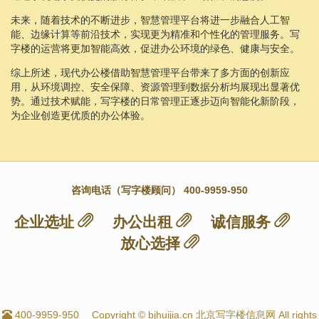
未来，随着技术的不断进步，智慧管理平台将进一步融合人工智
能、边缘计算等前沿技术，实现更为精准和个性化的管理服务。写
字楼的运营将更加智能高效，促进办公环境的绿色、健康与安全。
综上所述，现代办公楼借助智慧管理平台带来了多方面的创新应
用，从环境调控、安全保障、资源管理到数据分析均展现出显著优
势。通过技术赋能，写字楼的日常管理正逐步迈向智能化新阶段，
为企业创造更优质的办公体验。
咨询电话（写字楼顾问） 400-9959-950
企业选址
办公出租
诚信服务
放心选择
400-9959-950
Copyright © bjhuijia.cn 北京写字楼信息网 All rights