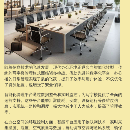
随着信息技术的飞速发展，现代办公环境正逐步向智能化转型，传
统的写字楼管理模式面临诸多挑战。借助先进的数字化平台，办公
楼的日常管理实现了质的飞跃，提升了效率与用户体验，不仅优化
了资源配置，也增强了安全保障。
智能化管理平台通过数据整合和实时监控，为写字楼提供了全面的
运营支持。这些平台能够汇聚能耗、安防、设备运行等多维度信
息，实现统一监控和调度，极大地减少了人力成本，提高了管理效
率。
在办公空间的环境控制方面，智能平台应用了物联网技术，实时采
集温度、湿度、空气质量等数据，自动调节空调与通风系统，确保